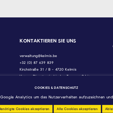
KONTAKTIEREN SIE UNS
verwaltung@kelmis.be
+32 (0) 87 639 839
Kirchstraße 31 / B - 4720 Kelmis
Unsere Dienste sind jeden Tag von 9 bis
17 Uhr erreichbar, donnerstags bis 18 und
freitags bis 12.30 Uhr.
COOKIES & DATENSCHUTZ
Google Analytics um das Nutzerverhalten aufzuzeichnen und 
Benötigte Cookies akzeptieren
Alle Cookies akzeptieren
Able