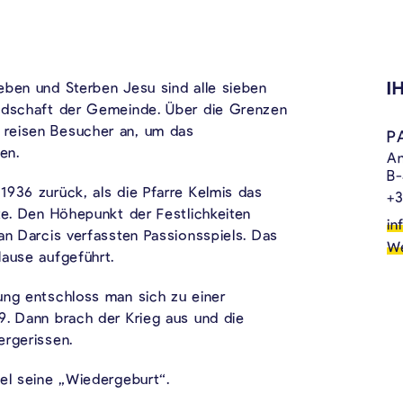
I
eben und Sterben Jesu sind alle sieben
andschaft der Gemeinde. Über die Grenzen
reisen Besucher an, um das
P
en.
An
B-
1936 zurück, als die Pfarre Kelmis das
+3
te. Den Höhepunkt der Festlichkeiten
in
an Darcis verfassten Passionsspiels. Das
We
Hause aufgeführt.
ung entschloss man sich zu einer
9. Dann brach der Krieg aus und die
ergerissen.
el seine „Wiedergeburt“.