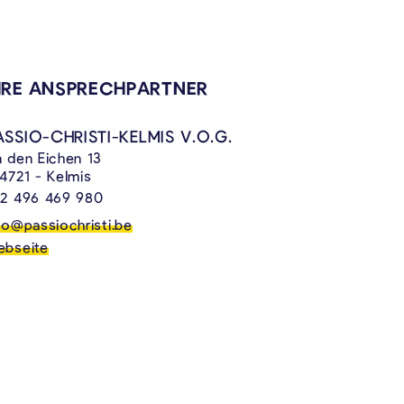
VERKNÜPFTE INHALTE
HRE ANSPRECHPARTNER
ASSIO-CHRISTI-KELMIS V.O.G.
 den Eichen 13
4721 - Kelmis
2 496 469 980
fo@passiochristi.be
bseite