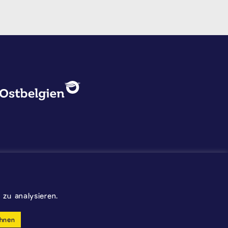
DATENSCHUTZ, IMPRESSUM U
Logo - Ostbelgien
Impressum
Datenschutz
©2026 Gemeinde Kelmis
zu analysieren.
Wappen - Kelmis| La Calamine
hnen