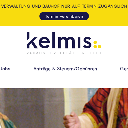
VERWALTUNG UND BAUHOF
NUR
AUF TERMIN ZUGÄNGLICH
Termin vereinbaren
KELMIS - LA CALA
HAUPMENÜ
Jobs
Anträge & Steuern/Gebühren
Gem