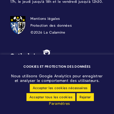
17h, le jeudi jusqu'à 18h et le vendredi jusqu'à 12h30.
PROTECTION DES DONNÉES, MENTIONS 
Mentions légales
Protection des données
©2026 La Calamine
Blason - Kelmis| La Calamine
Logo - Ostbelgien
COOKIES ET PROTECTION DES DONNÉES
Nous utilisons Google Analytics pour enregistrer
et analyser le comportement des utilisateurs.
Accepter les cookies nécessaires
Configuration des cookies
Accepter tous les cookies
Rejeter
Déclaration sans barrières
Paramètres
made by cloth.