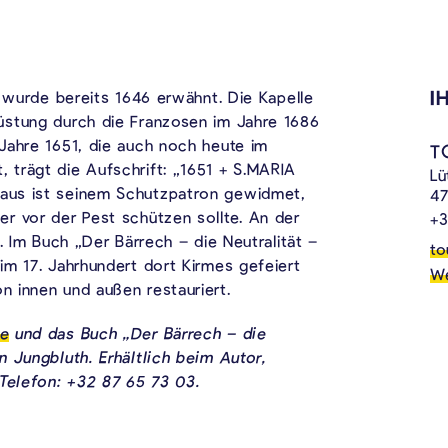
I
n wurde bereits 1646 erwähnt.
Die Kapelle
üstung durch die Franzosen im Jahre 1686
Jahre 1651, die auch noch heute im
T
 trägt die Aufschrift:
„
1651 + S.MARIA
Lü
haus ist seinem Schutzpatron gewidmet,
47
r vor der Pest schützen sollte. An der
+3
. Im Buch „Der Bärrech – die Neutralität –
to
im 17. Jahrhundert dort Kirmes gefeiert
We
 innen und außen restauriert.
be
und das Buch „Der Bärrech – die
 Jungbluth. Erhältlich beim Autor,
 Telefon: +32 87 65 73 03.