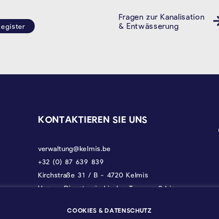
Fragen zur Kanalisation
& Entwässerung
egister
KONTAKTIEREN SIE UNS
verwaltung@kelmis.be
+32 (0) 87 639 839
Kirchstraße 31 / B - 4720 Kelmis
Unsere Dienste sind jeden Tag von 9 bis
17 Uhr erreichbar, donnerstags bis 18 und
freitags bis 12.30 Uhr.
COOKIES & DATENSCHUTZ