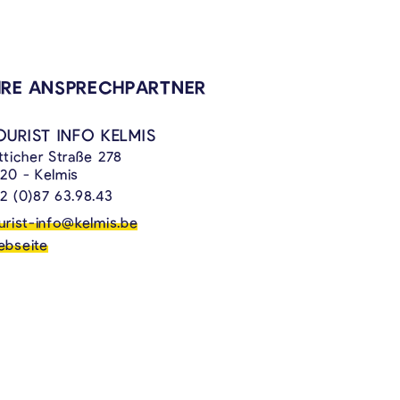
VERKNÜPFTE INHALTE
HRE ANSPRECHPARTNER
OURIST INFO KELMIS
tticher Straße 278
20 - Kelmis
2 (0)87 63.98.43
urist-info@kelmis.be
bseite