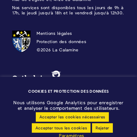
Nos services sont disponibles tous les jours de 9h à
17h, le jeudi jusqu'à 18h et le vendredi jusqu'à 12h30.
PROTECTION DES DONNÉES, MENTIONS 
Mentions légales
Protection des données
©2026 La Calamine
Blason - Kelmis| La Calamine
Logo - Ostbelgien
COOKIES ET PROTECTION DES DONNÉES
Nous utilisons Google Analytics pour enregistrer
et analyser le comportement des utilisateurs.
Accepter les cookies nécessaires
Configuration des cookies
Accepter tous les cookies
Rejeter
Déclaration sans barrières
Paramètres