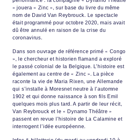
performance : l
a compagnie
«
Dynamo Théâtre
»
jouera
«
Zinc
»
, sur base du livre
du même
nom de David Van Reybrouck. Le spectacle
était programmé pour octobre 2020, mais avait
dû être annulé en raison de la crise du
coronavirus.
Dans son ouvrage de référence primé
«
Congo
»
, le chercheur et historien flamand a exploré
le passé colonial de la Belgique. L’histoire est
également
au centre
de
«
Zinc
»
.
La pièce
raconte la vie de
Maria Rixen, une Allemande
qui s’installe à Moresnet
neutre
à l’automne
1902 et qui donne naissance à son fils E
mil
quelques mois plus tard. A partir de
leur
récit,
Van Reybrouck et le
«
Dynamo Théâtre
»
passent en revue l’histoire de
La Calamine
et
interrogent
l’idée européenne.