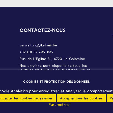
CONTACTEZ-NOUS
verwaltung@kelmis.be
+32 (0) 87 639 839
Rue de L’Eglise 31, 4720 La Calamine
Nos services sont disponibles tous les
jours de 9h à 17h, le jeudi jusqu'à 18h et
le vendredi jusqu'à 12h30.
COOKIES ET PROTECTION DES DONNÉES
oogle Analytics pour enregistrer et analyser le comportement 
Accepter les cookies nécessaires
Accepter tous les cookies
R
Paramètres
Déclaration sans barrières