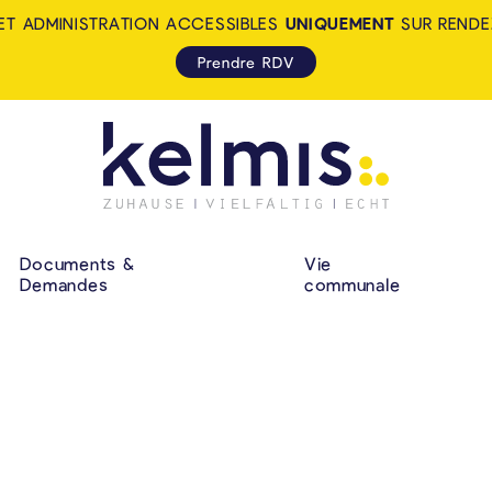
ET ADMINISTRATION ACCESSIBLES
UNIQUEMENT
SUR RENDE
Prendre RDV
KELMIS - LA CALA
NAVIGATION P
Documents &
Vie
Demandes
communale