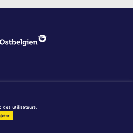
PROTECTION DES DONNÉES, 
Logo - Ostbelgien
Mentions légales
Protection des données
©2026 La Calamine
Blason - Kelmis| La Calamine
des utilisateurs.
ejeter
made by cloth.