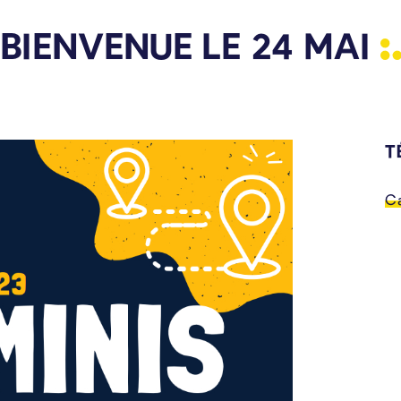
BIENVENUE LE 24
MAI
C
T
Ca