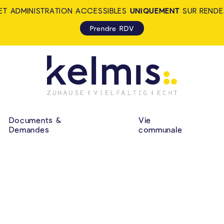
ET ADMINISTRATION ACCESSIBLES
UNIQUEMENT
SUR RENDE
Prendre RDV
KELMIS - LA CALA
NAVIGATION P
Documents &
Vie
Demandes
communale