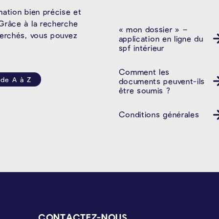
mation bien précise et
Grâce à la recherche
« mon dossier » –
herchés, vous pouvez
application en ligne du
spf intérieur
Comment les
 de A à Z
documents peuvent-ils
être soumis ?
Conditions générales
CONTACTEZ-NOUS