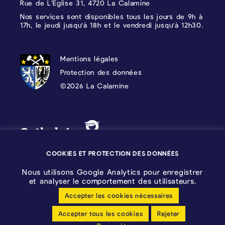
Rue de L’Eglise 31, 4720 La Calamine
Nos services sont disponibles tous les jours de 9h à
17h, le jeudi jusqu'à 18h et le vendredi jusqu'à 12h30.
PROTECTION DES DONNÉES, MENTIONS 
Mentions légales
Protection des données
©2026 La Calamine
Blason - Kelmis| La Calamine
Logo - Ostbelgien
COOKIES ET PROTECTION DES DONNÉES
Nous utilisons Google Analytics pour enregistrer
et analyser le comportement des utilisateurs.
Accepter les cookies nécessaires
Configuration des cookies
Accepter tous les cookies
Rejeter
Déclaration sans barrières