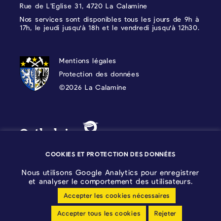
Rue de L’Eglise 31, 4720 La Calamine
Nos services sont disponibles tous les jours de 9h à
17h, le jeudi jusqu'à 18h et le vendredi jusqu'à 12h30.
PROTECTION DES DONNÉES, MENTIONS 
Mentions légales
Protection des données
©2026 La Calamine
Blason - Kelmis| La Calamine
Logo - Ostbelgien
COOKIES ET PROTECTION DES DONNÉES
Nous utilisons Google Analytics pour enregistrer
et analyser le comportement des utilisateurs.
Accepter les cookies nécessaires
Configuration des cookies
Accepter tous les cookies
Rejeter
Déclaration sans barrières