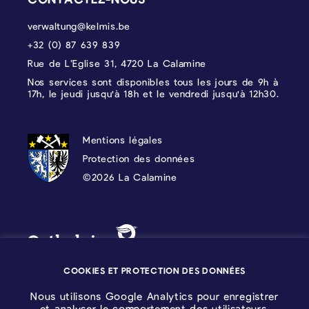
verwaltung@kelmis.be
+32 (0) 87 639 839
Rue de L’Eglise 31, 4720 La Calamine
Nos services sont disponibles tous les jours de 9h à
17h, le jeudi jusqu'à 18h et le vendredi jusqu'à 12h30.
PROTECTION DES DONNÉES, MENTIONS 
Mentions légales
Protection des données
©2026 La Calamine
Blason - Kelmis| La Calamine
Logo - Ostbelgien
COOKIES ET PROTECTION DES DONNÉES
Nous utilisons Google Analytics pour enregistrer
et analyser le comportement des utilisateurs.