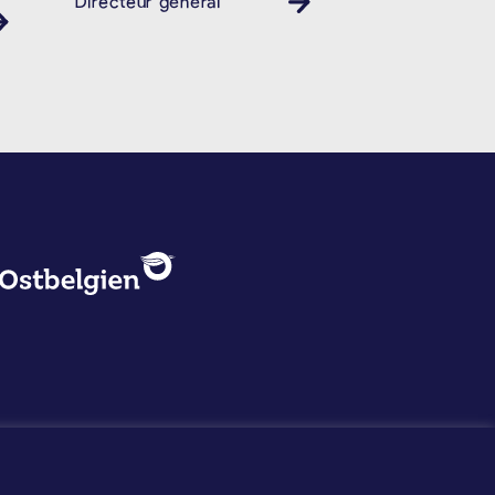
Directeur général
PROTECTION DES DONNÉES, 
Logo - Ostbelgien
Mentions légales
Protection des données