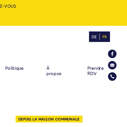
Z-VOUS
DE
FR
MINE: ZUHAUSE. VIELF
RINCIPALE
La commu
Politique
À
Prendre
propos
RDV
Envoyer u
Appelez l
DEPUIS LA MAISON COMMUNALE