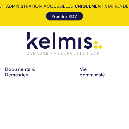
ET ADMINISTRATION ACCESSIBLES
UNIQUEMENT
SUR RENDE
Prendre RDV
KELMIS - LA CALA
NAVIGATION P
Documents &
Vie
Demandes
communale