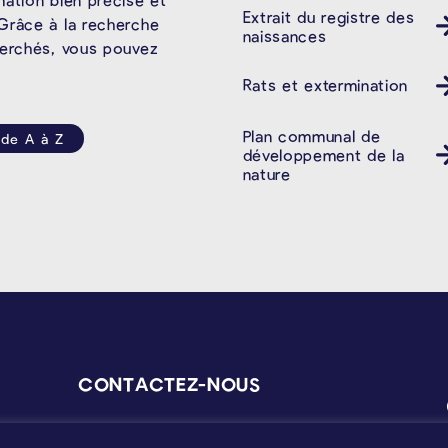
Extrait du registre des
Grâce à la recherche
naissances
herchés, vous pouvez
Rats et extermination
Plan communal de
 de A à Z
développement de la
nature
CONTACTEZ-NOUS
verwaltung@kelmis.be