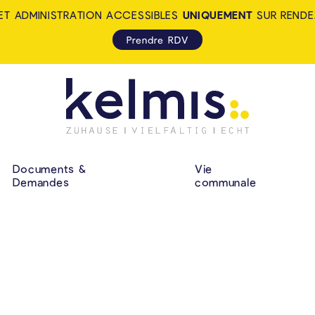
ET ADMINISTRATION ACCESSIBLES
UNIQUEMENT
SUR RENDE
Prendre RDV
KELMIS - LA CALA
NAVIGATION P
Documents &
Vie
Demandes
communale