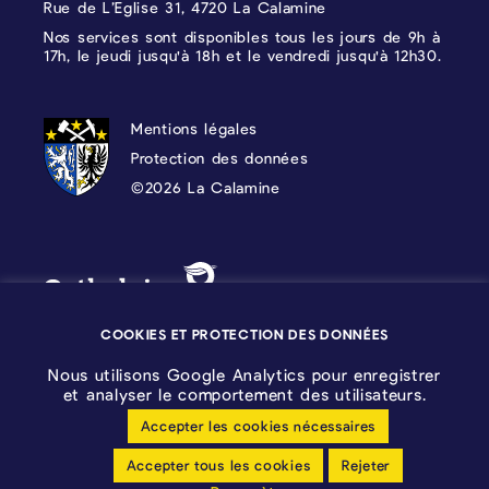
Rue de L’Eglise 31, 4720 La Calamine
Nos services sont disponibles tous les jours de 9h à
17h, le jeudi jusqu'à 18h et le vendredi jusqu'à 12h30.
PROTECTION DES DONNÉES, MENTIONS 
Mentions légales
Protection des données
©2026 La Calamine
Blason - Kelmis| La Calamine
Logo - Ostbelgien
COOKIES ET PROTECTION DES DONNÉES
Nous utilisons Google Analytics pour enregistrer
et analyser le comportement des utilisateurs.
Accepter les cookies nécessaires
Configuration des cookies
Accepter tous les cookies
Rejeter
Déclaration sans barrières