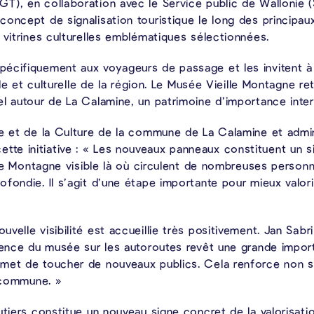
), en collaboration avec le Service public de Wallonie (S
oncept de signalisation touristique le long des principaux
 vitrines culturelles emblématiques sélectionnées.
écifiquement aux voyageurs de passage et les invitent à q
lle et culturelle de la région. Le Musée Vieille Montagne ret
l autour de La Calamine, un patrimoine d’importance inter
me et de la Culture de la commune de La Calamine et admin
e initiative : « Les nouveaux panneaux constituent un si
lle Montagne visible là où circulent de nombreuses personn
fondie. Il s’agit d’une étape importante pour mieux valoris
velle visibilité est accueillie très positivement. Jan Sab
ésence du musée sur les autoroutes revêt une grande impor
rmet de toucher de nouveaux publics. Cela renforce non 
a commune. »
utiers constitue un nouveau signe concret de la valorisati