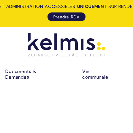
ET ADMINISTRATION ACCESSIBLES
UNIQUEMENT
SUR RENDE
Prendre RDV
KELMIS - LA CALA
NAVIGATION P
Documents &
Vie
Demandes
communale