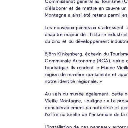
Commissariat général au Tourisme (CGT
d’élaborer et de mettre en œuvre un c
Montagne a ainsi été retenu parmi les
Les nouveaux panneaux s’adressent sp
chapitre majeur de l’histoire industrie
du zinc et du développement industrie
Björn Klinkenberg, échevin du Touris
Communale Autonome (RCA), salue cett
touristique. Ils rendent le Musée Viei
région de manière consciente et appro
notre identité régionale. »
Au sein du musée également, cette nou
Vieille Montagne, souligne : « La pr
considérablement sa notoriété et pe
l’offre culturelle de l’ensemble de l
L’installation de ces panneaux autoro