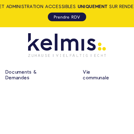
ET ADMINISTRATION ACCESSIBLES
UNIQUEMENT
SUR RENDE
Prendre RDV
KELMIS - LA CALA
NAVIGATION P
Documents &
Vie
Demandes
communale