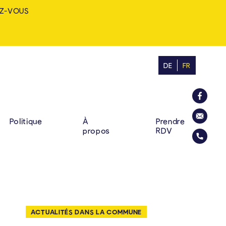
Z-VOUS
DE
FR
MINE: ZUHAUSE. VIELF
RINCIPALE
La commu
Politique
À
Prendre
propos
RDV
Envoyer u
Appelez l
ACTUALITÉS DANS LA COMMUNE