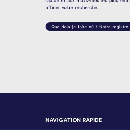
rapide et aux mots-clés les plus rec
affiner votre recherche.
Que dois-je faire où ? Notre registre
PIÉD DE PAGE
NAVIGATION RAPIDE