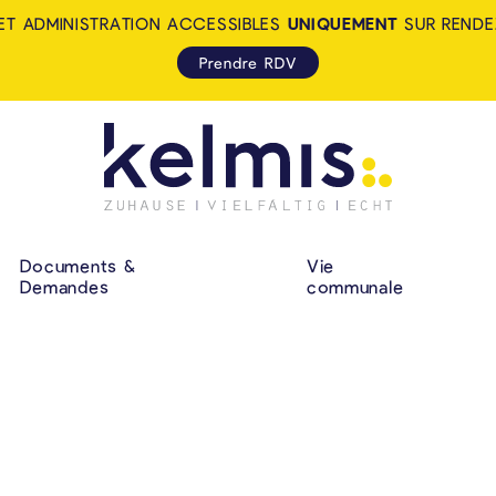
ET ADMINISTRATION ACCESSIBLES
UNIQUEMENT
SUR RENDE
Prendre RDV
KELMIS - LA CALA
NAVIGATION P
Documents &
Vie
Demandes
communale