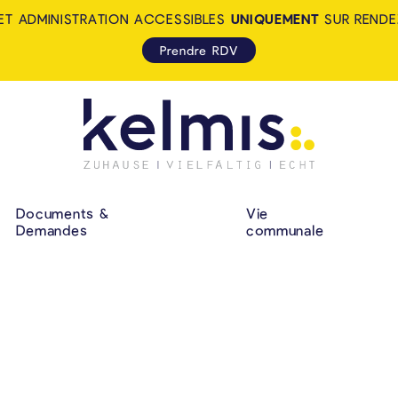
ET ADMINISTRATION ACCESSIBLES
UNIQUEMENT
SUR RENDE
Prendre RDV
KELMIS - LA CALA
NAVIGATION P
Documents &
Vie
Demandes
communale