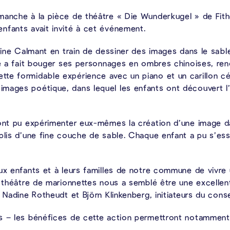
manche à la pièce de théâtre « Die Wunderkugel » de Fith
nfants avait invité à cet événement.
drine Calmant en train de dessiner des images dans le sable
e a fait bouger ses personnages en ombres chinoises, rendan
te formidable expérience avec un piano et un carillon cé
mages poétique, dans lequel les enfants ont découvert l’
 ont pu expérimenter eux-mêmes la création d’une image da
mplis d’une fine couche de sable. Chaque enfant a pu s’es
aux enfants et à leurs familles de notre commune de vivre
Le théâtre de marionnettes nous a semblé être une excelle
s Nadine Rotheudt et Björn Klinkenberg, initiateurs du con
s – les bénéfices de cette action permettront notamment 