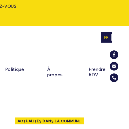
Z-VOUS
FR
MINE: ZUHAUSE. VIELF
RINCIPALE
La commu
Politique
À
Prendre
propos
RDV
Envoyer u
Appelez l
ACTUALITÉS DANS LA COMMUNE