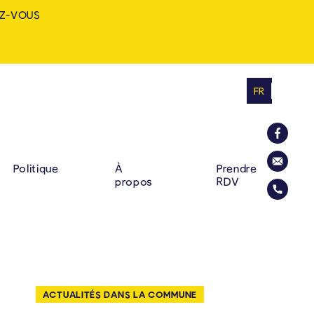
Z-VOUS
FR
MINE: ZUHAUSE. VIELF
RINCIPALE
La commu
Politique
À
Prendre
propos
RDV
Envoyer u
Appelez l
ACTUALITÉS DANS LA COMMUNE