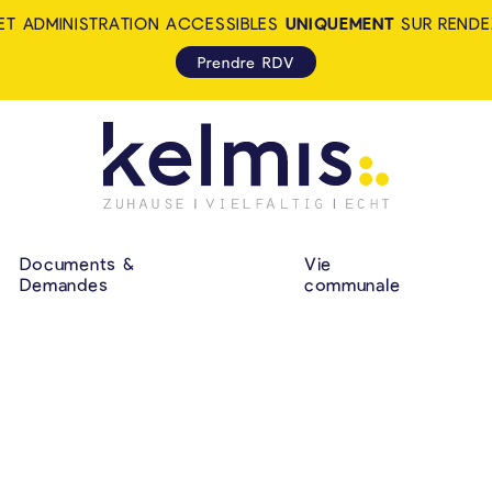
ET ADMINISTRATION ACCESSIBLES
UNIQUEMENT
SUR RENDE
Prendre RDV
KELMIS - LA CALA
NAVIGATION P
Documents &
Vie
Demandes
communale