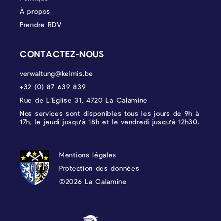
À propos
Prendre RDV
CONTACTEZ-NOUS
verwaltung@kelmis.be
+32 (0) 87 639 839
Rue de L’Eglise 31, 4720 La Calamine
Nos services sont disponibles tous les jours de 9h à
17h, le jeudi jusqu'à 18h et le vendredi jusqu'à 12h30.
PROTECTION DES DONNÉES, MENTIONS 
Mentions légales
Protection des données
©2026 La Calamine
Blason - Kelmis| La Calamine