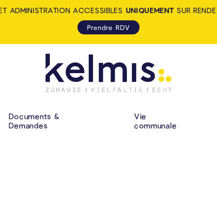
ET ADMINISTRATION ACCESSIBLES
UNIQUEMENT
SUR RENDE
Prendre RDV
KELMIS - LA CALA
NAVIGATION P
Documents &
Vie
Demandes
communale