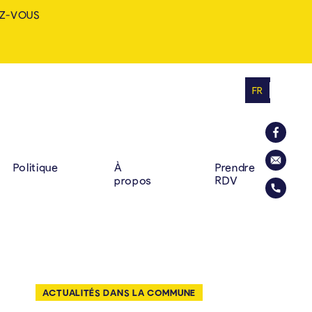
Z-VOUS
FR
MINE: ZUHAUSE. VIELF
RINCIPALE
La commu
Politique
À
Prendre
propos
RDV
Envoyer u
Appelez l
ACTUALITÉS DANS LA COMMUNE