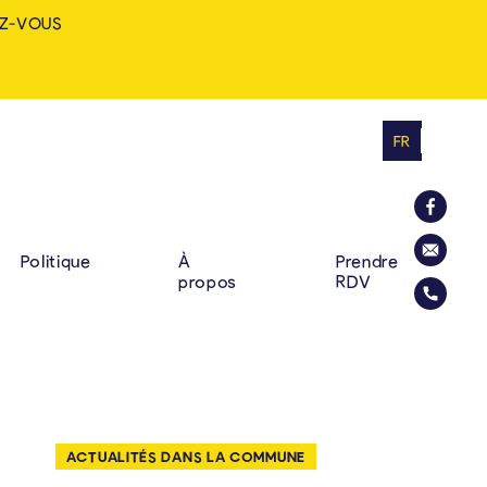
Z-VOUS
FR
MINE: ZUHAUSE. VIELF
RINCIPALE
La commu
Politique
À
Prendre
propos
RDV
Envoyer u
Appelez l
ACTUALITÉS DANS LA COMMUNE