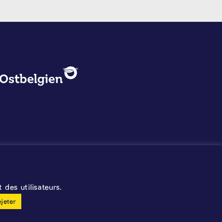
PROTECTION DES DONNÉES, 
Logo - Ostbelgien
Mentions légales
Protection des données
©2026 La Calamine
Blason - Kelmis| La Calamine
des utilisateurs.
ejeter