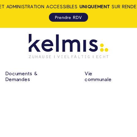
ET ADMINISTRATION ACCESSIBLES
UNIQUEMENT
SUR RENDE
Prendre RDV
KELMIS - LA CALA
NAVIGATION P
Documents &
Vie
Demandes
communale