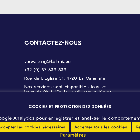
CONTACTEZ-NOUS
verwaltung@kelmis.be
+32 (0) 87 639 839
Rue de L’Eglise 31, 4720 La Calamine
Nos services sont disponibles tous les
jours de 9h à 17h, le jeudi jusqu'à 18h et
le vendredi jusqu'à 12h30.
COOKIES ET PROTECTION DES DONNÉES
oogle Analytics pour enregistrer et analyser le comportement 
Accepter les cookies nécessaires
Accepter tous les cookies
R
Paramètres