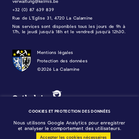
verwaltung@kelmis.be
+32 (0) 87 639 839
Rue de L’Eglise 31, 4720 La Calamine
Nos services sont disponibles tous les jours de 9h à
17h, le jeudi jusqu'à 18h et le vendredi jusqu'à 12h30.
PROTECTION DES DONNÉES, MENTIONS 
Mentions légales
Protection des données
©2026 La Calamine
Blason - Kelmis| La Calamine
Logo - Ostbelgien
COOKIES ET PROTECTION DES DONNÉES
Nous utilisons Google Analytics pour enregistrer
et analyser le comportement des utilisateurs.
Accepter les cookies nécessaires
Configuration des cookies