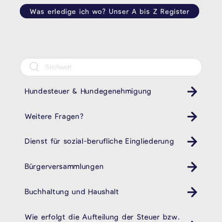
Was erledige ich wo? Unser A bis Z Register
Hundesteuer & Hundegenehmigung
Weitere Fragen?
Dienst für sozial-berufliche Eingliederung
cpas öhsz dsbe
Bürgerversammlungen
Buchhaltung und Haushalt
Wie erfolgt die Aufteilung der Steuer bzw.