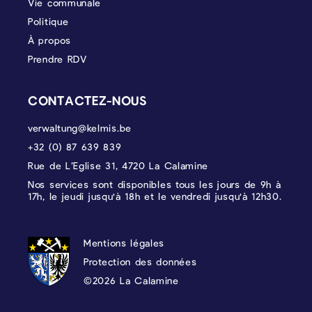
Vie communale
Politique
À propos
Prendre RDV
CONTACTEZ-NOUS
verwaltung@kelmis.be
+32 (0) 87 639 839
Rue de L’Eglise 31, 4720 La Calamine
Nos services sont disponibles tous les jours de 9h à
17h, le jeudi jusqu'à 18h et le vendredi jusqu'à 12h30.
PROTECTION DES DONNÉES, MENTIONS 
Mentions légales
Protection des données
©2026 La Calamine
Blason - Kelmis| La Calamine