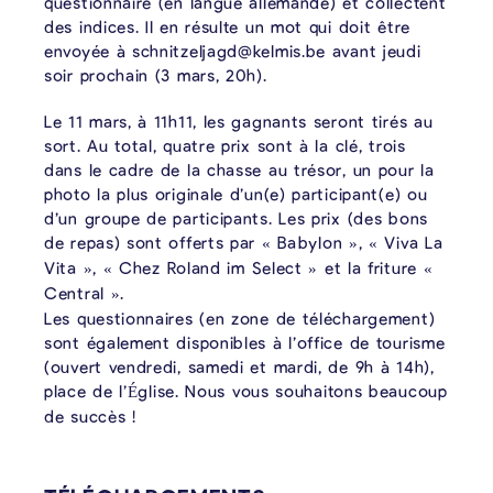
questionnaire (en langue allemande) et collectent
des indices. Il en résulte un mot qui doit être
envoyée à schnitzeljagd@kelmis.be avant jeudi
soir prochain (3 mars, 20h).
Le 11 mars, à 11h11, les gagnants seront tirés au
sort. Au total, quatre prix sont à la clé, trois
dans le cadre de la chasse au trésor, un pour la
photo la plus originale d’un(e) participant(e) ou
d’un groupe de participants. Les prix (des bons
de repas) sont offerts par
Babylon
,
Viva La
«
»
«
Vita
,
Chez Roland im Select
et la friture
»
«
»
«
Central
.
»
Les questionnaires (en zone de téléchargement)
sont également disponibles à l’office de tourisme
(ouvert vendredi, samedi et mardi, de 9h à 14h),
place de l’
glise. Nous vous souhaitons beaucoup
É
de succès !