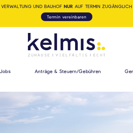
VERWALTUNG UND BAUHOF
NUR
AUF TERMIN ZUGÄNGLICH
Termin vereinbaren
KELMIS - LA CALA
HAUPMENÜ
Jobs
Anträge & Steuern/Gebühren
Gem