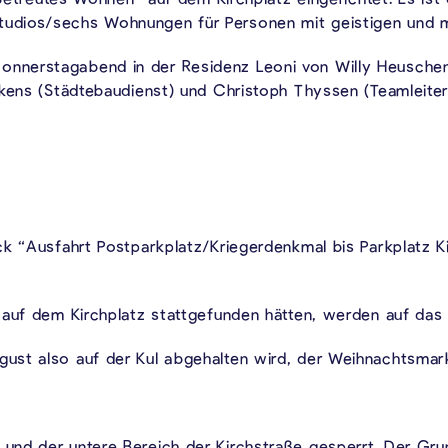
udios/sechs Wohnungen für Personen mit geistigen und m
nnerstagabend in der Residenz Leoni von Willy Heuschen
rkens (Städtebaudienst) und Christoph Thyssen (Teamleite
ck “Ausfahrt Postparkplatz/Kriegerdenkmal bis Parkplatz K
 auf dem Kirchplatz stattgefunden hätten, werden auf das 
st also auf der Kul abgehalten wird, der Weihnachtsmarkt 
und der untere Bereich der Kirchstraße gesperrt. Der Gr