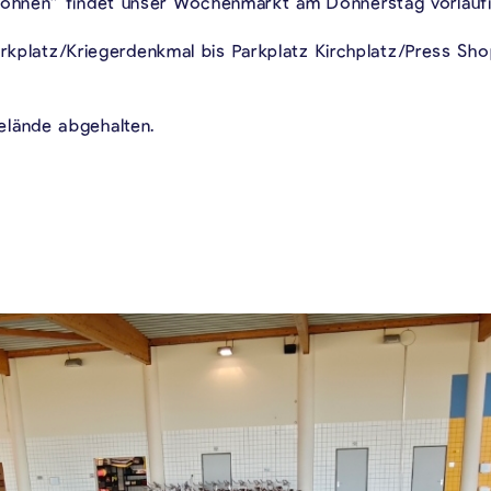
hnen” findet unser Wochenmarkt am Donnerstag vorläufig 
arkplatz/Kriegerdenkmal bis Parkplatz Kirchplatz/Press Sh
lände abgehalten.