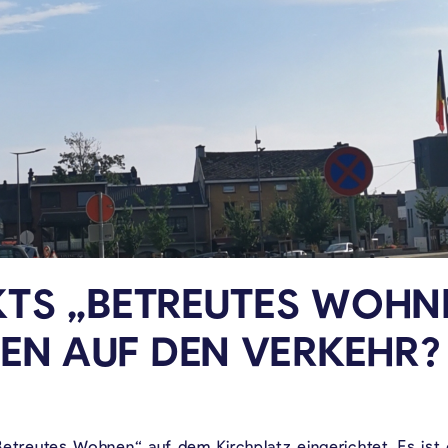
TS „BETREUTES WOHNE
N AUF DEN VERKEHR?
„Betreutes Wohnen“ auf dem Kirchplatz eingerichtet. Es ist