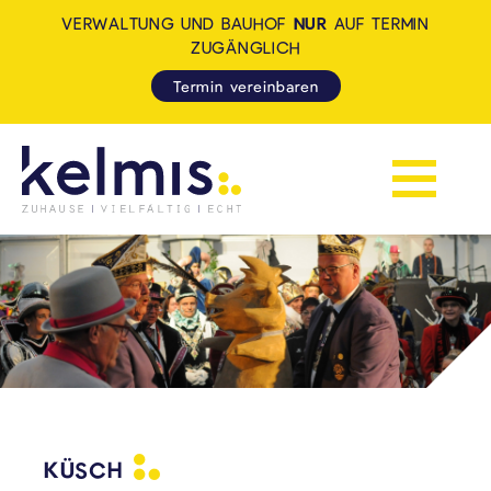
VERWALTUNG UND BAUHOF
NUR
AUF TERMIN
ZUGÄNGLICH
Termin vereinbaren
Navigation 
KELMIS - LA CALAMINE: ZUH
KÜSCH